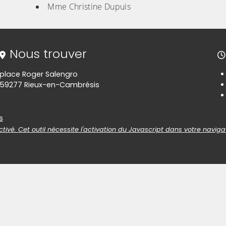
Mme Christine Dupuis
Nous trouver
place Roger Salengro
59277 Rieux-en-Cambrésis
es
s
tivé. Cet outil nécessite l'activation du Javascript dans votre naviga