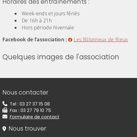
Horaires des entraînements :
Week-ends et jours fériés
De 16h à 21h
Hors période hivernale
Facebook de l’association :
Les Billonneux de Rieux
Quelques images de l'association
(Cliquez sur l'image pour l'agrandir)
(Cliquez sur l'image pour l'agr
(Cliquez sur l'image pour l'agrandir)
(Cliquez sur l'image pour l'agr
(Cliquez sur l'image pour l'agrandir)
Informations de contact
Nous contacter
Tel : 03 27 37 15 08
Fax : 03 27 79 10 75
Formulaire de contact
Nous trouver