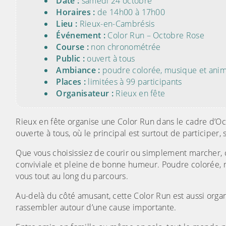
Date :
samedi 24 octobre
Horaires :
de 14h00 à 17h00
Lieu :
Rieux-en-Cambrésis
Événement :
Color Run – Octobre Rose
Course :
non chronométrée
Public :
ouvert à tous
Ambiance :
poudre colorée, musique et anim
Places :
limitées à 99 participants
Organisateur :
Rieux en fête
Rieux en fête organise une Color Run dans le cadre d’O
ouverte à tous, où le principal est surtout de participe
Que vous choisissiez de courir ou simplement marcher,
conviviale et pleine de bonne humeur. Poudre colorée, m
vous tout au long du parcours.
Au-delà du côté amusant, cette Color Run est aussi organ
rassembler autour d’une cause importante.