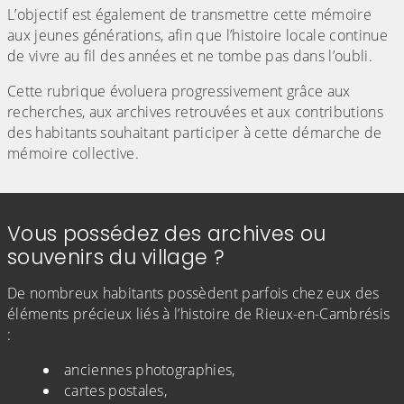
L’objectif est également de transmettre cette mémoire
aux jeunes générations, afin que l’histoire locale continue
de vivre au fil des années et ne tombe pas dans l’oubli.
Cette rubrique évoluera progressivement grâce aux
recherches, aux archives retrouvées et aux contributions
des habitants souhaitant participer à cette démarche de
mémoire collective.
Vous possédez des archives ou
souvenirs du village ?
De nombreux habitants possèdent parfois chez eux des
éléments précieux liés à l’histoire de Rieux-en-Cambrésis
:
anciennes photographies,
cartes postales,