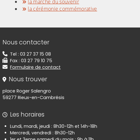
la marche du souvenir
la cérémonie commémorative
(Cliquez sur l'image pour l'agrandir)
(Cliquez sur l'image pour l'agr
Informations de contact
Nous contacter
Tel : 03 27 37 15 08
Fax : 03 27 79 10 75
Formulaire de contact
Nous trouver
place Roger Salengro
59277 Rieux-en-Cambrésis
Les horaires
Lundi, mardi, jeudi : 8h30-12h et 14h-18h
Mercredi, vendredi : 8h30-12h
1er et 3eme samedi du mois : 9h à 11h