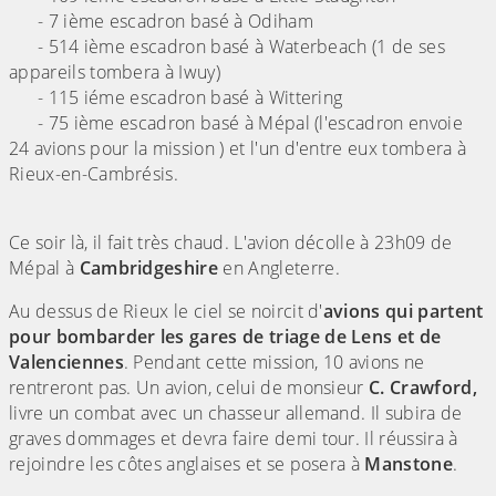
- 7 ième escadron basé à Odiham
- 514 ième escadron basé à Waterbeach (1 de ses
appareils tombera à Iwuy)
- 115 iéme escadron basé à Wittering
- 75 ième escadron basé à Mépal (l'escadron envoie
24 avions pour la mission ) et l'un d'entre eux tombera à
Rieux-en-Cambrésis.
Ce soir là, il fait très chaud. L'avion décolle à 23h09 de
Mépal à
Cambridgeshire
en Angleterre.
Au dessus de Rieux le ciel se noircit d'
avions qui partent
pour bombarder les gares de triage de Lens et de
Valenciennes
. Pendant cette mission, 10 avions ne
rentreront pas. Un avion, celui de monsieur
C. Crawford,
livre un combat avec un chasseur allemand. Il subira de
graves dommages et devra faire demi tour. Il réussira à
rejoindre les côtes anglaises et se posera à
Manstone
.