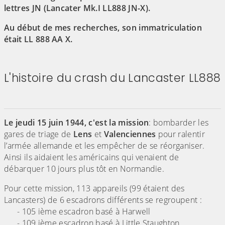
lettres JN (Lancater Mk.I LL888 JN-X).
Au début de mes recherches, son immatriculation
était LL 888 AA X.
(Cliquez sur l'image pour l'agrandir)
(Cliquez sur l'image pour l'agr
(Cliquez sur l'image pour l'agrandir)
L'histoire du crash du Lancaster LL888
(Cliquez sur l'image pour l'agrandir)
Le jeudi 15 juin 1944, c'est la mission
: bombarder les
gares de triage de
Lens
et
Valenciennes
pour ralentir
l’armée allemande et les empêcher de se réorganiser.
Ainsi ils aidaient les américains qui venaient de
débarquer 10 jours plus tôt en Normandie.
Pour cette mission, 113 appareils (99 étaient des
Lancasters) de 6 escadrons différents se regroupent :
- 105 ième escadron basé à Harwell
- 109 ième escadron basé à Little Staughton