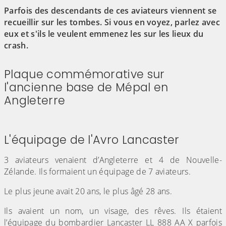
Parfois des descendants de ces aviateurs viennent se
recueillir sur les tombes. Si vous en voyez, parlez avec
eux et s'ils le veulent emmenez les sur les lieux du
crash.
Plaque commémorative sur
l'ancienne base de Mépal en
Angleterre
(Cliquez sur l'image pour l'agrandir)
(Cliquez sur l'image pour l'agr
(Cliquez sur l'image pour l'agrandir)
L'équipage de l'Avro Lancaster
3 aviateurs venaient d’Angleterre et 4 de Nouvelle-
Zélande. Ils formaient un équipage de 7 aviateurs.
Le plus jeune avait 20 ans, le plus âgé 28 ans.
Ils avaient un nom, un visage, des rêves. Ils étaient
l’équipage du bombardier Lancaster LL 888 AA X parfois